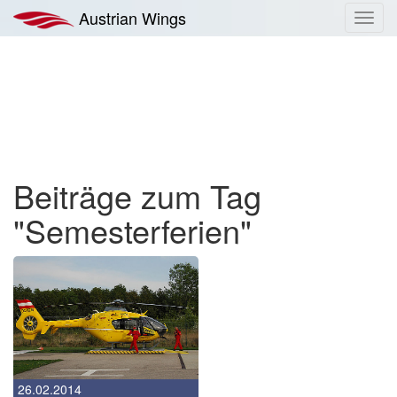
Zum
Austrian Wings
Toggl
Inhalt
navig
springen
Beiträge zum Tag
"Semesterferien"
26.02.2014