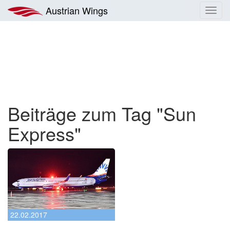
Zum
Austrian Wings
Toggl
Inhalt
navig
springen
Beiträge zum Tag "Sun
Express"
22.02.2017