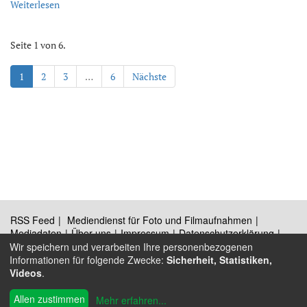
Weiterlesen
Seite 1 von 6.
1
2
3
…
6
Nächste
RSS Feed
Mediendienst für Foto und Filmaufnahmen
Mediadaten
Über uns
Impressum
Datenschutzerklärung
Kontakt
Wir speichern und verarbeiten Ihre personenbezogenen
Informationen für folgende Zwecke:
Sicherheit, Statistiken,
Videos
.
®
© 2009 - 2026 Austrian Wings
Allen zustimmen
Mehr erfahren
...