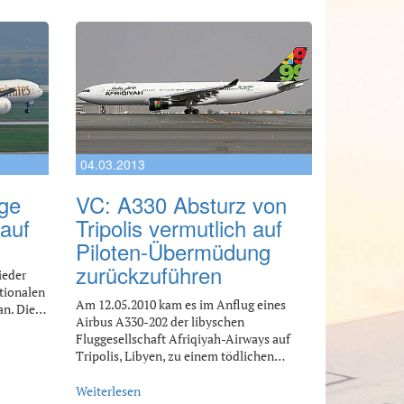
04.03.2013
ge
VC: A330 Absturz von
auf
Tripolis vermutlich auf
Piloten-Übermüdung
zurückzuführen
ieder
tionalen
Am 12.05.2010 kam es im Anflug eines
 an. Die…
Airbus A330-202 der libyschen
Fluggesellschaft Afriqiyah-Airways auf
Tripolis, Libyen, zu einem tödlichen…
Weiterlesen