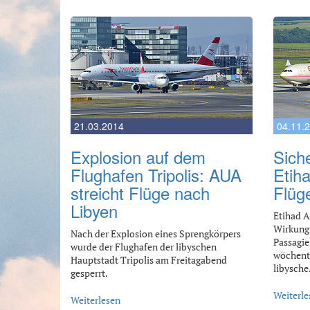
21.03.2014
04.11.
Explosion auf dem
Sich
Flughafen Tripolis: AUA
Etiha
streicht Flüge nach
Flüg
Libyen
Etihad Ai
Wirkung 
Nach der Explosion eines Sprengkörpers
Passagie
wurde der Flughafen der libyschen
wöchentl
Hauptstadt Tripolis am Freitagabend
libysch
gesperrt.
Weiterle
Weiterlesen