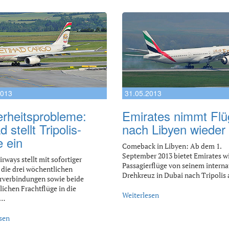
2013
31.05.2013
erheitsprobleme:
Emirates nimmt Flü
d stellt Tripolis-
nach Libyen wieder 
e ein
Comeback in Libyen: Ab dem 1.
September 2013 bietet Emirates w
rways stellt mit sofortiger
Passagierflüge von seinem interna
die drei wöchentlichen
Drehkreuz in Dubai nach Tripolis
rverbindungen sowie beide
ichen Frachtflüge in die
Weiterlesen
e…
sen