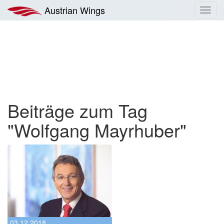
Zum
Austrian Wings
Toggl
Inhalt
navig
springen
Beiträge zum Tag
"Wolfgang Mayrhuber"
03.12.2018