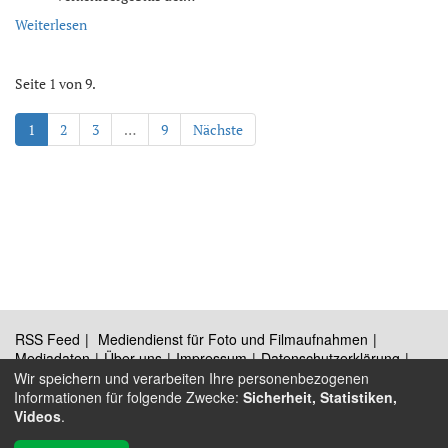
Weiterlesen
Seite 1 von 9.
1
2
3
…
9
Nächste
RSS Feed
Mediendienst für Foto und Filmaufnahmen
Mediadaten
Über uns
Impressum
Datenschutzerklärung
Kontakt
Wir speichern und verarbeiten Ihre personenbezogenen
Informationen für folgende Zwecke:
Sicherheit, Statistiken,
Videos
.