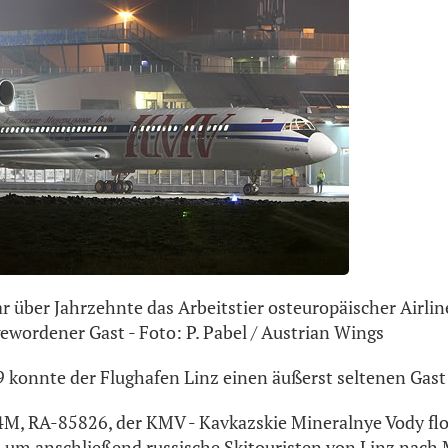
r über Jahrzehnte das Arbeitstier osteuropäischer Airline
gewordener Gast - Foto: P. Pabel / Austrian Wings
 konnte der Flughafen Linz einen äußerst seltenen Gast
4M, RA-85826, der KMV - Kavkazskie Mineralnye Vody fl
 um anschließend russische Skitouristen von Linz nach