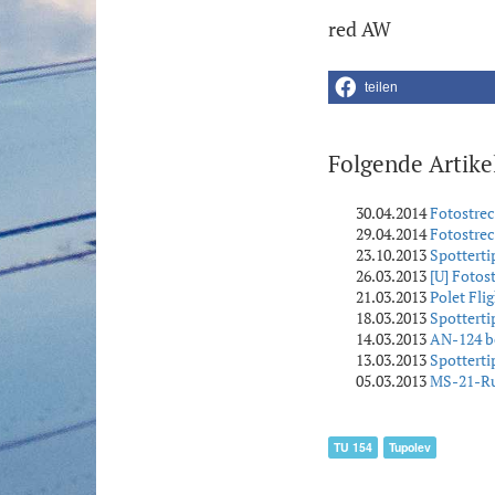
red AW
teilen
Folgende Artike
30.04.2014
Fotostrec
29.04.2014
Fotostrec
23.10.2013
Spotterti
26.03.2013
[U] Fotos
21.03.2013
Polet Fli
18.03.2013
Spottert
14.03.2013
AN-124 b
13.03.2013
Spottert
05.03.2013
MS-21-Ru
TU 154
Tupolev