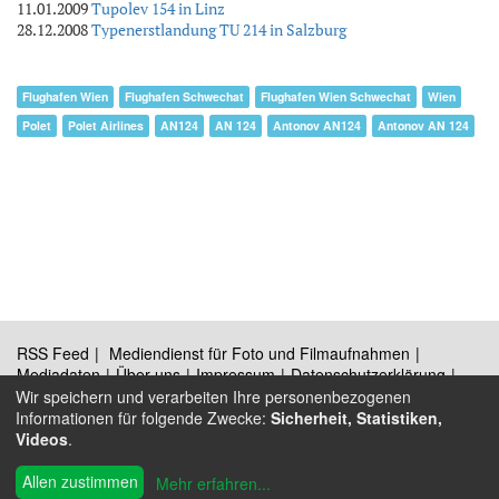
11.01.2009
Tupolev 154 in Linz
28.12.2008
Typenerstlandung TU 214 in Salzburg
Flughafen Wien
Flughafen Schwechat
Flughafen Wien Schwechat
Wien
Polet
Polet Airlines
AN124
AN 124
Antonov AN124
Antonov AN 124
RSS Feed
Mediendienst für Foto und Filmaufnahmen
Mediadaten
Über uns
Impressum
Datenschutzerklärung
Kontakt
Wir speichern und verarbeiten Ihre personenbezogenen
Informationen für folgende Zwecke:
Sicherheit, Statistiken,
Videos
.
®
© 2009 - 2026 Austrian Wings
Allen zustimmen
Mehr erfahren
...