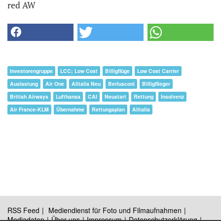
red AW
Investorengruppe
LCC; Low Cost
Billigflüge
Low Cost Carrier
Auslastung
Air One
Alitalia Neu
Berlusconi
Billigflieger
British Airways
Lufthansa
CAI
Neustart
Rettung
Insolvenz
Air France-KLM
Übernahme
Rettungsplan
Alitalia
RSS Feed
Mediendienst für Foto und Filmaufnahmen
Mediadaten
Über uns
Impressum
Datenschutzerklärung