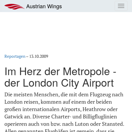
Zum
Austrian Wings
Toggl
Inhalt
navig
springen
Reportagen
–
13.10.2009
Im Herz der Metropole -
der London City Airport
Die meisten Menschen, die mit dem Flugzeug nach
London reisen, kommen auf einem der beiden
großen internationalen Airports, Heathrow oder
Gatwick an. Diverse Charter- und Billigfluglinien
operieren auch von bzw. nach Luton oder Stansted.
Allen genannten Flughäfen ist gemein, dass sie