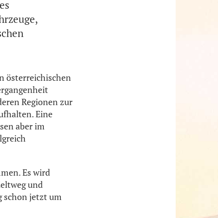
des
ahrzeuge,
schen
n österreichischen
ergangenheit
deren Regionen zur
ufhalten. Eine
ssen aber im
lgreich
men. Es wird
Zeltweg und
g schon jetzt um