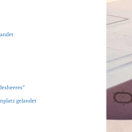
landet
desheeres”
nplatz gelandet