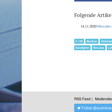
Folgende Artike
14.11.2020
Hercules 
C 130
Manöver
Allentst
Eurofighter
Hercules
Luf
RSS Feed
Mediendie
Follow @austrianw