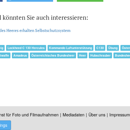
l könnten Sie auch interessieren:
des Heeres erhalten Selbstschutzsystem
eig
Lockheed C 130 Hercules
Kommando Luftunterstützung
C130
Übung
Öster
twaffe
Amadeus
Österreichisches Bundesheer
Heer
Hubschrauber
Bundeshe
nst für Foto und Filmaufnahmen
Mediadaten
Über uns
Impressum
ings