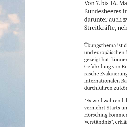
Von 7. bis 16. M
Bundesheeres in
darunter auch z
Streitkräfte, ne
Übungsthema ist de
und europäischen S
gezeigt hat, könn
Gefährdung von Bürg
rasche Evakuierung
internationalen Ra
durchführen zu kö
"Es wird während 
vermehrt Starts un
Hörsching kommen.
Verständnis", erklä