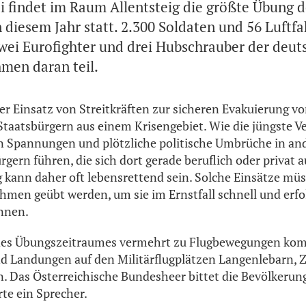
ai findet im Raum Allentsteig die größte Übung 
 diesem Jahr statt. 2.300 Soldaten und 56 Luftf
wei Eurofighter und drei Hubschrauber der deut
hmen daran teil.
r Einsatz von Streitkräften zur sicheren Evakuierung vo
taatsbürgern aus einem Krisengebiet. Wie die jüngste V
en Spannungen und plötzliche politische Umbrüche in an
ern führen, die sich dort gerade beruflich oder privat a
 kann daher oft lebensrettend sein. Solche Einsätze mü
hmen geübt werden, um sie im Ernstfall schnell und erfo
nnen.
des Übungszeitraumes vermehrt zu Flugbewegungen kom
d Landungen auf den Militärflugplätzen Langenlebarn, 
 Das Österreichische Bundesheer bittet die Bevölkerun
rte ein Sprecher.