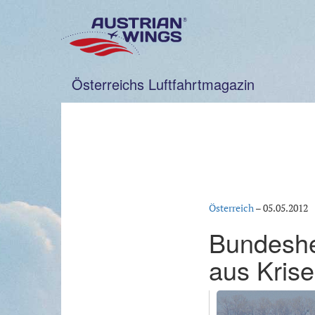
Zum
Inhalt
springen
Österreichs Luftfahrtmagazin
Österreich
–
05.05.2012
Bundeshe
aus Kris