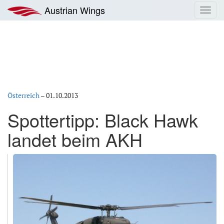
Zum
Austrian Wings
Toggl
Inhalt
navig
springen
Österreich
–
01.10.2013
Spottertipp: Black Hawk
landet beim AKH