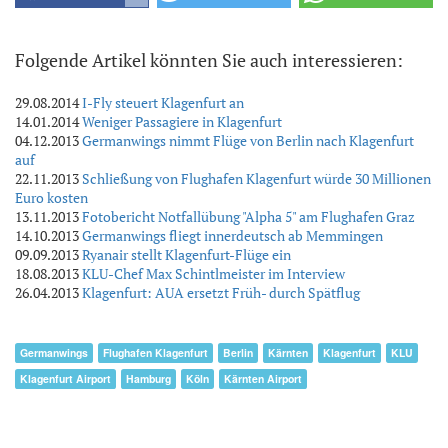
Folgende Artikel könnten Sie auch interessieren:
29.08.2014
I-Fly steuert Klagenfurt an
14.01.2014
Weniger Passagiere in Klagenfurt
04.12.2013
Germanwings nimmt Flüge von Berlin nach Klagenfurt
auf
22.11.2013
Schließung von Flughafen Klagenfurt würde 30 Millionen
Euro kosten
13.11.2013
Fotobericht Notfallübung "Alpha 5" am Flughafen Graz
14.10.2013
Germanwings fliegt innerdeutsch ab Memmingen
09.09.2013
Ryanair stellt Klagenfurt-Flüge ein
18.08.2013
KLU-Chef Max Schintlmeister im Interview
26.04.2013
Klagenfurt: AUA ersetzt Früh- durch Spätflug
Germanwings
Flughafen Klagenfurt
Berlin
Kärnten
Klagenfurt
KLU
Klagenfurt Airport
Hamburg
Köln
Kärnten Airport