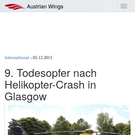
Zum
Austrian Wings
Toggl
Inhalt
navig
springen
International
–
03.12.2013
9. Todesopfer nach
Helikopter-Crash in
Glasgow