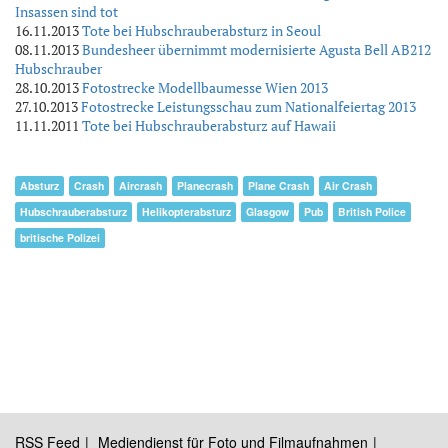
Insassen sind tot
16.11.2013
Tote bei Hubschrauberabsturz in Seoul
08.11.2013
Bundesheer übernimmt modernisierte Agusta Bell AB212
Hubschrauber
28.10.2013
Fotostrecke Modellbaumesse Wien 2013
27.10.2013
Fotostrecke Leistungsschau zum Nationalfeiertag 2013
11.11.2011
Tote bei Hubschrauberabsturz auf Hawaii
Absturz
Crash
Aircrash
Planecrash
Plane Crash
Air Crash
Hubschrauberabsturz
Helikopterabsturz
Glasgow
Pub
British Police
britische Polizei
RSS Feed
Mediendienst für Foto und Filmaufnahmen