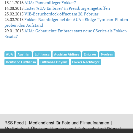
13.11.2016
AUA: Pannenflieger Fokker?
14.08.2015
Erster "AUA-Embraer" in Pressburg eingetroffen
23.02.2015
VIE-Besucherdeck öffnet am 28. Februar
23.02.2015
Fokker-Nachfolger bei der AUA : Einige Tyrolean-Piloten
proben den Aufstand
29.01.2015
AUA: Gebrauchte Embraer statt neue CSeries als Fokker-
Ersatz?
AUA
Austrian
Lufthansa
Austrian Airlines
Embraer
Tyrolean
Deutsche Lufthansa
Lufthansa Cityline
Fokker Nachfolger
RSS Feed
Mediendienst für Foto und Filmaufnahmen
Mediadaten
Über uns
Impressum
Datenschutzerklärung