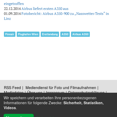
eingetroffen
22.12.2014
Airbus liefert ersten A350 aus
01.09.2014
Fotobericht: Airbus A350-900 zu „Nasswetter-Tests“ in
Linz
Finnair
Flughafen Wien
Erstlandung
A350
Airbus A350
RSS Feed
Mediendienst für Foto und Filmaufnahmen
Mediadaten
Über uns
Impressum
Datenschutzerklärung
Kontakt
Wir speichern und verarbeiten Ihre personenbezogenen
Informationen für folgende Zwecke:
Sicherheit, Statistiken,
Videos
.
®