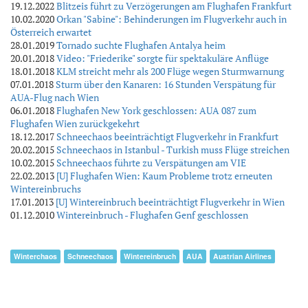
19.12.2022
Blitzeis führt zu Verzögerungen am Flughafen Frankfurt
10.02.2020
Orkan "Sabine": Behinderungen im Flugverkehr auch in
Österreich erwartet
28.01.2019
Tornado suchte Flughafen Antalya heim
20.01.2018
Video: "Friederike" sorgte für spektakuläre Anflüge
18.01.2018
KLM streicht mehr als 200 Flüge wegen Sturmwarnung
07.01.2018
Sturm über den Kanaren: 16 Stunden Verspätung für
AUA-Flug nach Wien
06.01.2018
Flughafen New York geschlossen: AUA 087 zum
Flughafen Wien zurückgekehrt
18.12.2017
Schneechaos beeinträchtigt Flugverkehr in Frankfurt
20.02.2015
Schneechaos in Istanbul - Turkish muss Flüge streichen
10.02.2015
Schneechaos führte zu Verspätungen am VIE
22.02.2013
[U] Flughafen Wien: Kaum Probleme trotz erneuten
Wintereinbruchs
17.01.2013
[U] Wintereinbruch beeinträchtigt Flugverkehr in Wien
01.12.2010
Wintereinbruch - Flughafen Genf geschlossen
Winterchaos
Schneechaos
Wintereinbruch
AUA
Austrian Airlines