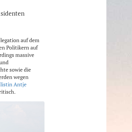
äsidenten
elegation auf dem
n Politikern auf
erdings massive
 und
hte sowie die
 werden wegen
listin Antje
itisch.