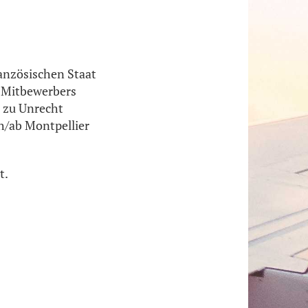
ranzösischen Staat
 Mitbewerbers
r zu Unrecht
h/ab Montpellier
t.