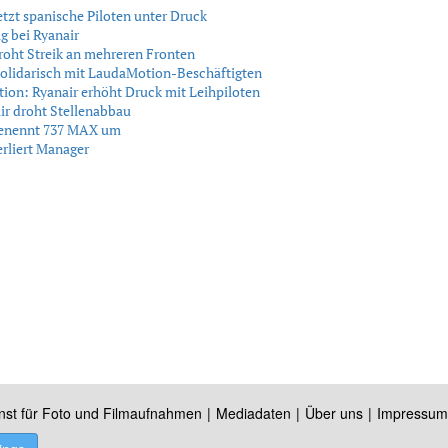
etzt spanische Piloten unter Druck
g bei Ryanair
roht Streik an mehreren Fronten
olidarisch mit LaudaMotion-Beschäftigten
on: Ryanair erhöht Druck mit Leihpiloten
ir droht Stellenabbau
benennt 737 MAX um
erliert Manager
nst für Foto und Filmaufnahmen
Mediadaten
Über uns
Impressum