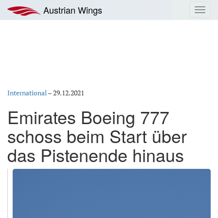
Zum
Austrian Wings
Toggl
Inhalt
navig
springen
International
–
29.12.2021
Emirates Boeing 777
schoss beim Start über
das Pistenende hinaus