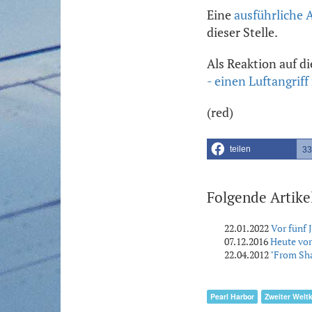
Eine
ausführliche 
dieser Stelle.
Als Reaktion auf d
- einen Luftangrif
(red)
teilen
33
Folgende Artike
22.01.2022
Vor fünf 
07.12.2016
Heute vor
22.04.2012
"From Sha
Pearl Harbor
Zweiter Weltk