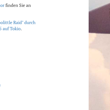
bor
finden Sie an
olittle Raid" durch
5 auf Tokio
.
r