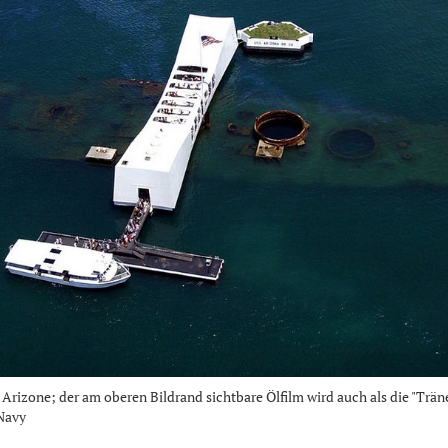
rizone; der am oberen Bildrand sichtbare Ölfilm wird auch als die "Trän
 Navy