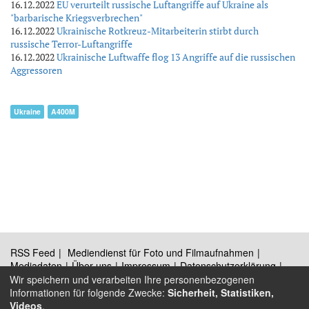
16.12.2022
EU verurteilt russische Luftangriffe auf Ukraine als
"barbarische Kriegsverbrechen"
16.12.2022
Ukrainische Rotkreuz-Mitarbeiterin stirbt durch
russische Terror-Luftangriffe
16.12.2022
Ukrainische Luftwaffe flog 13 Angriffe auf die russischen
Aggressoren
Ukraine
A400M
RSS Feed
Mediendienst für Foto und Filmaufnahmen
Mediadaten
Über uns
Impressum
Datenschutzerklärung
Kontakt
Wir speichern und verarbeiten Ihre personenbezogenen
Informationen für folgende Zwecke:
Sicherheit, Statistiken,
Videos
.