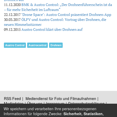
11.12.2020
BMK & Austro Control: „Der Drohnenführerschein ist da
– für mehr Sicherheit im Luftraum“
22.12.2017
"Drone Space": Austro Control präsentiert Drohnen-App
30.03.2017
ÖLFV und Austro Control: Vortrag über Drohnen, die
neuen Himmelsstürmer
09.12.2015
Austro Control klärt über Drohnen auf
Austro Control
Austrocontrol
Drohnen
RSS Feed
Mediendienst für Foto und Filmaufnahmen
Mediadaten
Über uns
Impressum
Datenschutzerklärung
Kontakt
Wir speichern und verarbeiten Ihre personenbezogenen
Informationen für folgende Zwecke:
Sicherheit, Statistiken,