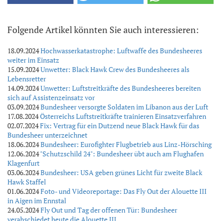
Folgende Artikel könnten Sie auch interessieren:
18.09.2024
Hochwasserkatastrophe: Luftwaffe des Bundesheeres
weiter im Einsatz
15.09.2024
Unwetter: Black Hawk Crew des Bundesheeres als
Lebensretter
14.09.2024
Unwetter: Luftstreitkräfte des Bundesheeres bereiten
sich auf Assistenzeinsatz vor
03.09.2024
Bundesheer versorgte Soldaten im Libanon aus der Luft
17.08.2024
Österreichs Luftstreitkräfte trainieren Einsatzverfahren
02.07.2024
Fix: Vertrag für ein Dutzend neue Black Hawk für das
Bundesheer unterzeichnet
18.06.2024
Bundesheer: Eurofighter Flugbetrieb aus Linz-Hörsching
12.06.2024
"Schutzschild 24": Bundesheer übt auch am Flughafen
Klagenfurt
03.06.2024
Bundesheer: USA geben grünes Licht für zweite Black
Hawk Staffel
01.06.2024
Foto- und Videoreportage: Das Fly Out der Alouette III
in Aigen im Ennstal
24.05.2024
Fly Out und Tag der offenen Tür: Bundesheer
verabschiedet heute die Alouette III