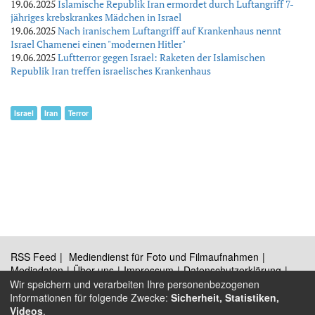
19.06.2025
Islamische Republik Iran ermordet durch Luftangriff 7-
jähriges krebskrankes Mädchen in Israel
19.06.2025
Nach iranischem Luftangriff auf Krankenhaus nennt
Israel Chamenei einen "modernen Hitler"
19.06.2025
Luftterror gegen Israel: Raketen der Islamischen
Republik Iran treffen israelisches Krankenhaus
Israel
Iran
Terror
RSS Feed
Mediendienst für Foto und Filmaufnahmen
Mediadaten
Über uns
Impressum
Datenschutzerklärung
Kontakt
Wir speichern und verarbeiten Ihre personenbezogenen
Informationen für folgende Zwecke:
Sicherheit, Statistiken,
Videos
.