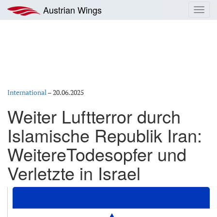
Zum
Austrian Wings
Toggl
Inhalt
navig
springen
International
–
20.06.2025
Weiter Luftterror durch
Islamische Republik Iran:
WeitereTodesopfer und
Verletzte in Israel