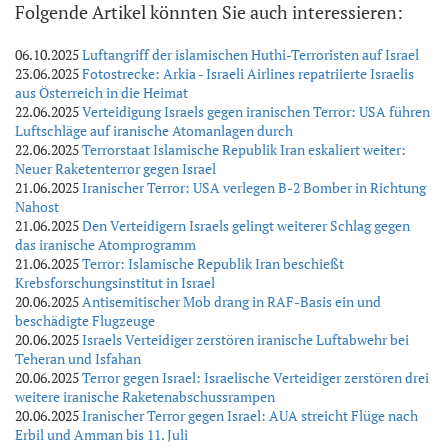
Folgende Artikel könnten Sie auch interessieren:
06.10.2025
Luftangriff der islamischen Huthi-Terroristen auf Israel
23.06.2025
Fotostrecke: Arkia - Israeli Airlines repatriierte Israelis
aus Österreich in die Heimat
22.06.2025
Verteidigung Israels gegen iranischen Terror: USA führen
Luftschläge auf iranische Atomanlagen durch
22.06.2025
Terrorstaat Islamische Republik Iran eskaliert weiter:
Neuer Raketenterror gegen Israel
21.06.2025
Iranischer Terror: USA verlegen B-2 Bomber in Richtung
Nahost
21.06.2025
Den Verteidigern Israels gelingt weiterer Schlag gegen
das iranische Atomprogramm
21.06.2025
Terror: Islamische Republik Iran beschießt
Krebsforschungsinstitut in Israel
20.06.2025
Antisemitischer Mob drang in RAF-Basis ein und
beschädigte Flugzeuge
20.06.2025
Israels Verteidiger zerstören iranische Luftabwehr bei
Teheran und Isfahan
20.06.2025
Terror gegen Israel: Israelische Verteidiger zerstören drei
weitere iranische Raketenabschussrampen
20.06.2025
Iranischer Terror gegen Israel: AUA streicht Flüge nach
Erbil und Amman bis 11. Juli