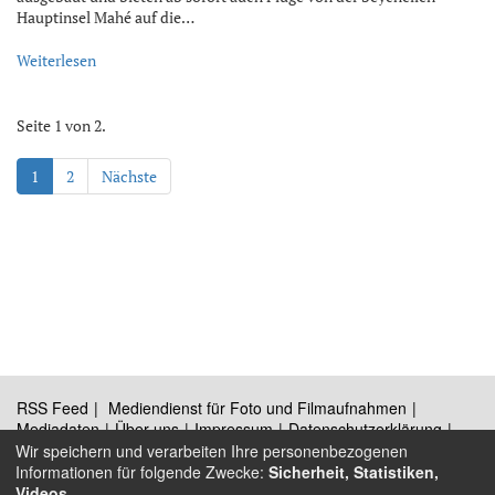
Hauptinsel Mahé auf die…
Weiterlesen
Seite 1 von 2.
1
2
Nächste
RSS Feed
Mediendienst für Foto und Filmaufnahmen
Mediadaten
Über uns
Impressum
Datenschutzerklärung
Kontakt
Wir speichern und verarbeiten Ihre personenbezogenen
Informationen für folgende Zwecke:
Sicherheit, Statistiken,
Videos
.