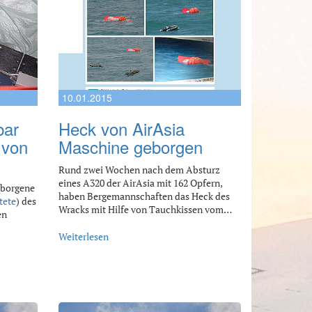
10.01.2015
bar
Heck von AirAsia
 von
Maschine geborgen
Rund zwei Wochen nach dem Absturz
eines A320 der AirAsia mit 162 Opfern,
eborgene
haben Bergemannschaften das Heck des
tete
) des
Wracks mit Hilfe von Tauchkissen vom…
en
Weiterlesen