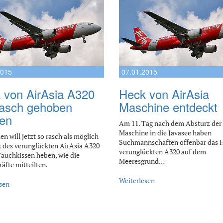
2015
07.01.2015
 von AirAsia A320
Heck von AirAsia
 rasch gehoben
Maschine entdeckt
en
Am 11. Tag nach dem Absturz der
Maschine in die Javasee haben
en will jetzt so rasch als möglich
Suchmannschaften offenbar das 
 des verunglückten AirAsia A320
verunglückten A320 auf dem
Tauchkissen heben, wie die
Meeresgrund…
räfte mitteilten.
Weiterlesen
sen