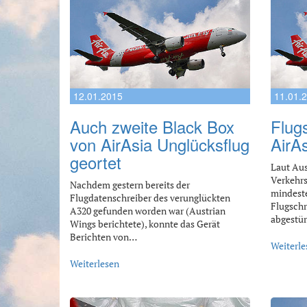
12.01.2015
11.01.
Auch zweite Black Box
Flug
von AirAsia Unglücksflug
AirA
geortet
Laut Aus
Verkehr
Nachdem gestern bereits der
mindeste
Flugdatenschreiber des verunglückten
Flugschr
A320 gefunden worden war (Austrian
abgestü
Wings berichtete), konnte das Gerät
Berichten von…
Weiterle
Weiterlesen