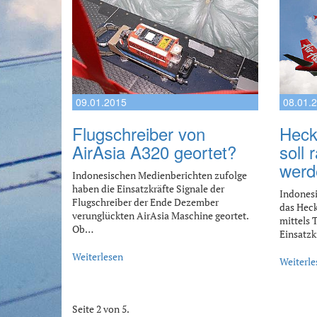
09.01.2015
08.01.
Flugschreiber von
Heck
AirAsia A320 geortet?
soll
werd
Indonesischen Medienberichten zufolge
haben die Einsatzkräfte Signale der
Indonesi
Flugschreiber der Ende Dezember
das Heck
verunglückten AirAsia Maschine geortet.
mittels 
Ob…
Einsatzk
Weiterlesen
Weiterle
Seite 2 von 5.