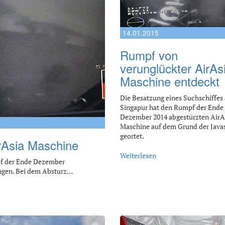
14.01.2015
Rumpf von
verunglückter AirAs
Maschine entdeckt
Die Besatzung eines Suchschiffes
Singapur hat den Rumpf der Ende
Dezember 2014 abgestürzten AirA
Maschine auf dem Grund der Java
geortet.
rAsia Maschine
Weiterlesen
pf der Ende Dezember
ingen. Bei dem Absturz…