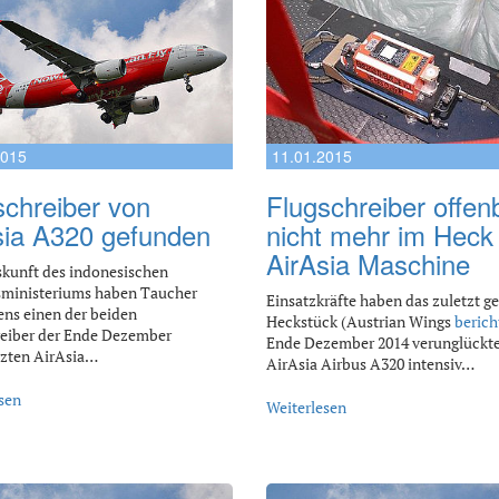
2015
11.01.2015
schreiber von
Flugschreiber offen
sia A320 gefunden
nicht mehr im Heck
AirAsia Maschine
kunft des indonesischen
sministeriums haben Taucher
Einsatzkräfte haben das zuletzt g
ns einen der beiden
Heckstück (Austrian Wings
berich
eiber der Ende Dezember
Ende Dezember 2014 verunglückt
rzten AirAsia…
AirAsia Airbus A320 intensiv…
sen
Weiterlesen