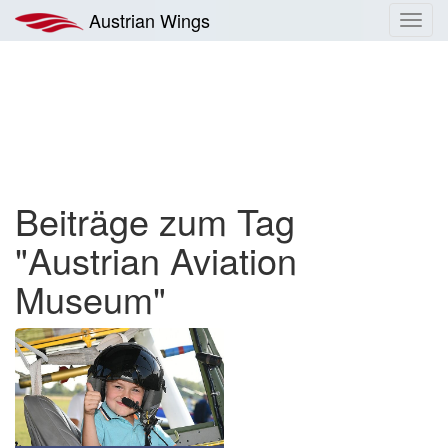
Zum
Austrian Wings
Toggl
Inhalt
navig
springen
Beiträge zum Tag
"Austrian Aviation
Museum"