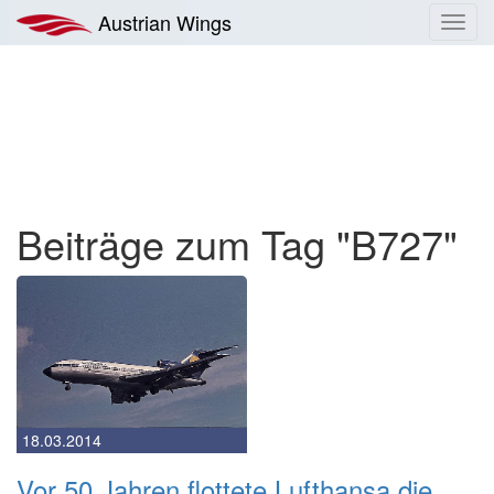
Zum
Austrian Wings
Toggl
Inhalt
navig
springen
Beiträge zum Tag "B727"
18.03.2014
Vor 50 Jahren flottete Lufthansa die