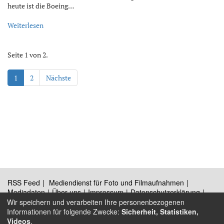
heute ist die Boeing…
Weiterlesen
Seite 1 von 2.
1
2
Nächste
RSS Feed
Mediendienst für Foto und Filmaufnahmen
Mediadaten
Über uns
Impressum
Datenschutzerklärung
Kontakt
Wir speichern und verarbeiten Ihre personenbezogenen
Informationen für folgende Zwecke:
Sicherheit, Statistiken,
Videos
.