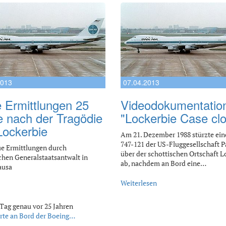
2013
07.04.2013
 Ermittlungen 25
Videodokumentatio
e nach der Tragödie
"Lockerbie Case cl
Lockerbie
Am 21. Dezember 1988 stürzte ein
747-121 der US-Fluggesellschaft 
ue Ermittlungen durch
über der schottischen Ortschaft L
chen Generalstaatsantwalt in
ab, nachdem an Bord eine…
ausa
Weiterlesen
Tag genau vor 25 Jahren
rte an Bord der Boeing…