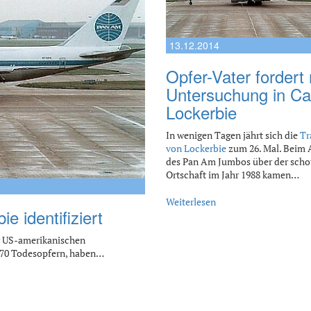
13.12.2014
Opfer-Vater fordert
Untersuchung in C
Lockerbie
In wenigen Tagen jährt sich die
Tr
von Lockerbie
zum 26. Mal. Beim 
des Pan Am Jumbos über der scho
Ortschaft im Jahr 1988 kamen…
Weiterlesen
e identifiziert
er US-amerikanischen
270 Todesopfern, haben…