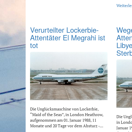
Weiterle
Verurteilter Lockerbie-
Wege
Attentäter El Megrahi ist
Atten
tot
Libye
Ster
Die Unglücksmaschine von Lockerbie,
“Maid of the Seas”, in London Heathrow,
Die Ungl
aufgenommen am 01. Januar 1988, 11
in Lond
Monate und 20 Tage vor dem Absturz -…
Januar 1