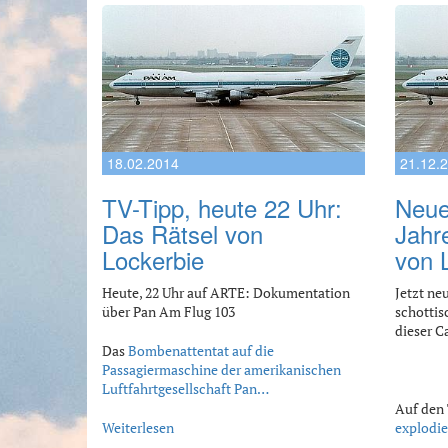
18.02.2014
21.12.
TV-Tipp, heute 22 Uhr:
Neue
Das Rätsel von
Jahr
Lockerbie
von 
Heute, 22 Uhr auf ARTE: Dokumentation
Jetzt ne
über Pan Am Flug 103
schottis
dieser C
Das
Bombenattentat auf die
Passagiermaschine der amerikanischen
Luftfahrtgesellschaft Pan…
Auf den 
Weiterlesen
explodie