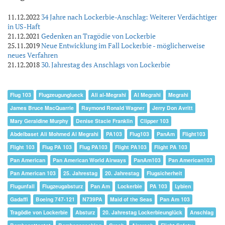
11.12.2022
34 Jahre nach Lockerbie-Anschlag: Weiterer Verdächtiger
in US-Haft
21.12.2021
Gedenken an Tragödie von Lockerbie
25.11.2019
Neue Entwicklung im Fall Lockerbie - möglicherweise
neues Verfahren
21.12.2018
30. Jahrestag des Anschlags von Lockerbie
Flug 103
Flugzeugunglueck
Ali al-Megrahi
Al Megrahi
Megrahi
James Bruce MacQuarrie
Raymond Ronald Wagner
Jerry Don Avritt
Mary Geraldine Murphy
Denise Stacie Franklin
Clipper 103
Abdelbaset Ali Mohmed Al Megrahi
PA103
Flug103
PanAm
Flight103
Flight 103
Flug PA 103
Flug PA103
Flight PA103
Flight PA 103
Pan American
Pan American World Airways
PanAm103
Pan American103
Pan American 103
25. Jahrestag
20. Jahrestag
Flugsicherheit
Flugunfall
Flugzeugabsturz
Pan Am
Lockerbie
PA 103
Lybien
Gadaffi
Boeing 747-121
N739PA
Maid of the Seas
Pan Am 103
Tragödie von Lockerbie
Absturz
20. Jahrestag Lockerbieunglück
Anschlag