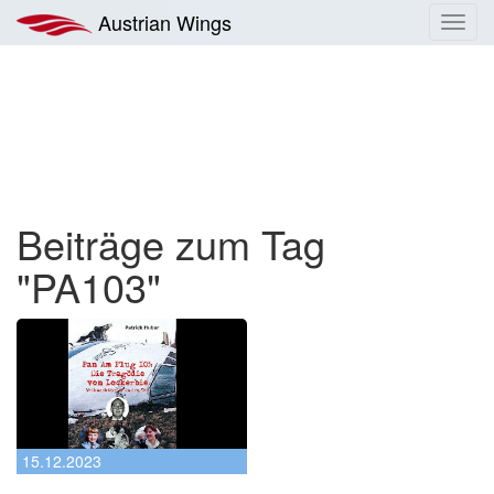
Zum
Austrian Wings
Toggl
Inhalt
navig
springen
Beiträge zum Tag
"PA103"
15.12.2023