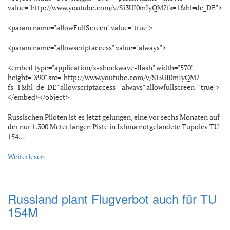
value="http://www.youtube.com/v/Si3UI0mIyQM?fs=1&hl=de_DE">
<param name="allowFullScreen" value="true">
<param name="allowscriptaccess" value="always">
<embed type="application/x-shockwave-flash" width="570"
height="390" src="http://www.youtube.com/v/Si3UI0mIyQM?
fs=1&hl=de_DE" allowscriptaccess="always" allowfullscreen="true">
</embed></object>
Russischen Piloten ist es jetzt gelungen, eine vor sechs Monaten auf
der nur 1.300 Meter langen Piste in Izhma notgelandete Tupolev TU
154…
Weiterlesen
Russland plant Flugverbot auch für TU
154M