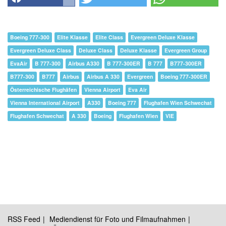
Boeing 777-300
Elite Klasse
Elite Class
Evergreen Deluxe Klasse
Evergreen Deluxe Class
Deluxe Class
Deluxe Klasse
Evergreen Group
EvaAir
B 777-300
Airbus A330
B 777-300ER
B 777
B777-300ER
B777-300
B777
Airbus
Airbus A 330
Evergreen
Boeing 777-300ER
Österreichische Flughäfen
Vienna Airport
Eva Air
Vienna International Airport
A330
Boeing 777
Flughafen Wien Schwechat
Flughafen Schwechat
A 330
Boeing
Flughafen Wien
VIE
RSS Feed
Mediendienst für Foto und Filmaufnahmen