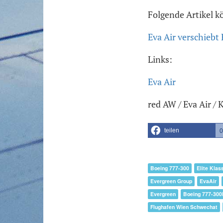
Folgende Artikel k
Eva Air verschieb
Links:
Eva Air
red AW / Eva Air / 
teilen
0
Boeing 777-300
Elite Klas
Evergreen Group
EvaAir
Evergreen
Boeing 777-30
Flughafen Wien Schwechat