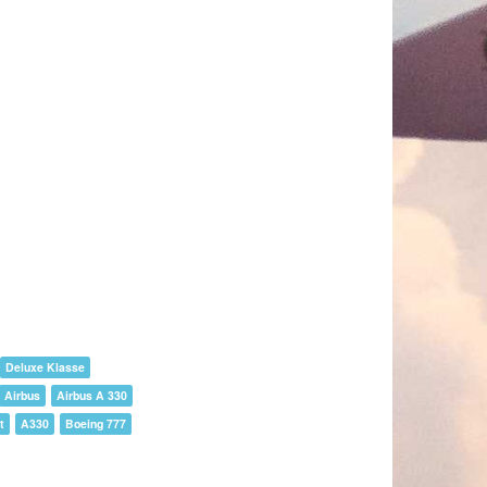
Deluxe Klasse
Airbus
Airbus A 330
t
A330
Boeing 777