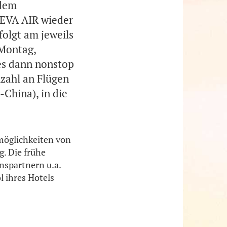
 dem
t EVA AIR wieder
olgt am jeweils
 Montag,
es dann nonstop
zahl an Flügen
-China), in die
möglichkeiten von
. Die frühe
nspartnern u.a.
 ihres Hotels