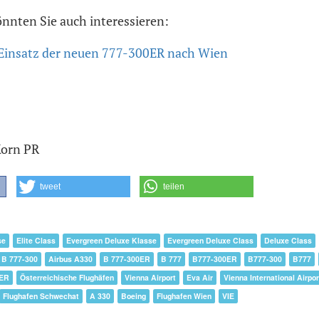
önnten Sie auch interessieren:
t Einsatz der neuen 777-300ER nach Wien
Korn PR
tweet
teilen
se
Elite Class
Evergreen Deluxe Klasse
Evergreen Deluxe Class
Deluxe Class
B 777-300
Airbus A330
B 777-300ER
B 777
B777-300ER
B777-300
B777
0ER
Österreichische Flughäfen
Vienna Airport
Eva Air
Vienna International Airpor
Flughafen Schwechat
A 330
Boeing
Flughafen Wien
VIE