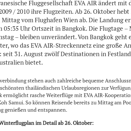
wanesische Fluggesellschaft EVA AIR ändert mit
2009 / 2010 ihre Flugzeiten. Ab 26. Oktober heb
 Mittag vom Flughafen Wien ab. Die Landung erf
 05:35 Uhr Ortszeit in Bangkok. Die Flugtage –
stag – bleiben unverändert. Von Bangkok geht 
ter, wo das EVA AIR-Streckennetz eine große An
 seit 31. August zwölf Destinationen in Festland
stralien bietet.
gverbindung stehen auch zahlreiche bequeme Anschluss
 schönsten thailändischen Urlaubsregionen zur Verfügung
 ermöglicht rasche Weiterflüge mit EVA AIR-Kooperatio
oh Samui. So können Reisende bereits zu Mittag am Pool
ag genießen und entspannen.
interflugplan im Detail ab 26. Oktober: