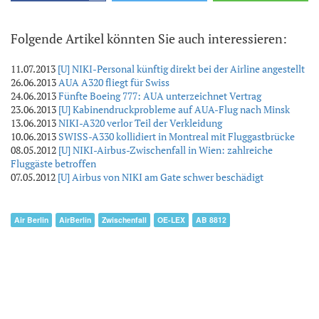
Folgende Artikel könnten Sie auch interessieren:
11.07.2013
[U] NIKI-Personal künftig direkt bei der Airline angestellt
26.06.2013
AUA A320 fliegt für Swiss
24.06.2013
Fünfte Boeing 777: AUA unterzeichnet Vertrag
23.06.2013
[U] Kabinendruckprobleme auf AUA-Flug nach Minsk
13.06.2013
NIKI-A320 verlor Teil der Verkleidung
10.06.2013
SWISS-A330 kollidiert in Montreal mit Fluggastbrücke
08.05.2012
[U] NIKI-Airbus-Zwischenfall in Wien: zahlreiche
Fluggäste betroffen
07.05.2012
[U] Airbus von NIKI am Gate schwer beschädigt
Air Berlin
AirBerlin
Zwischenfall
OE-LEX
AB 8812