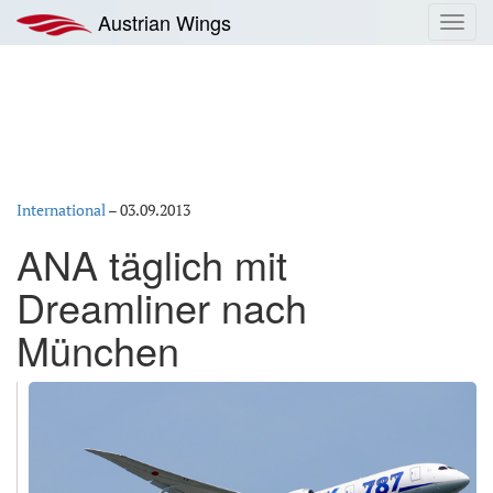
Zum
Austrian Wings
Toggl
Inhalt
navig
springen
International
–
03.09.2013
ANA täglich mit
Dreamliner nach
München