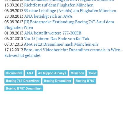
13.09.2013
Richtfest auf dem Flughafen München
06.09.2013
99 neue Lehrlinge (Azubis) am Flughafen München
28.08.2013
ANA beteiligt sich an AWA
03.08.2013
[U] Fotostrecke Erstlandung Boeing 747-8 auf dem
Flughafen Wien
01.08.2013
ANA bestellt weitere 777-300ER
06.07.2013
Vor 15 Jahren: Das Ende von Kai Tak
05.07.2013
ANA setzt Dreamliner nach München ein
17.12.2012
Foto- und Videobericht: Dreamliner erstmals in Wien-
Schwechat gelandet
Dreamliner
ANA
All Nippon Airways
München
Tokio
Boeing 787 Dreamliner
Boeing Dreamliner
Boeing B787
Boeing B787 Dreamliner