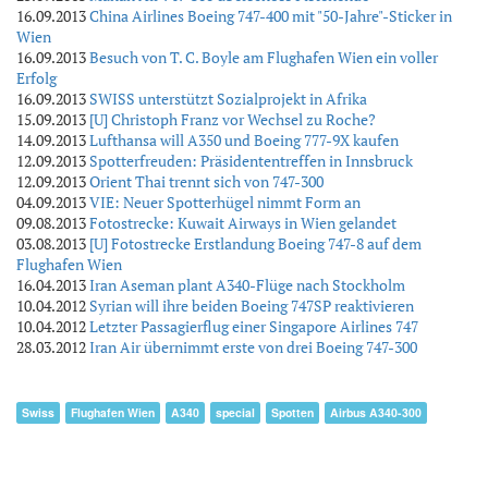
16.09.2013
China Airlines Boeing 747-400 mit "50-Jahre"-Sticker in
Wien
16.09.2013
Besuch von T. C. Boyle am Flughafen Wien ein voller
Erfolg
16.09.2013
SWISS unterstützt Sozialprojekt in Afrika
15.09.2013
[U] Christoph Franz vor Wechsel zu Roche?
14.09.2013
Lufthansa will A350 und Boeing 777-9X kaufen
12.09.2013
Spotterfreuden: Präsidententreffen in Innsbruck
12.09.2013
Orient Thai trennt sich von 747-300
04.09.2013
VIE: Neuer Spotterhügel nimmt Form an
09.08.2013
Fotostrecke: Kuwait Airways in Wien gelandet
03.08.2013
[U] Fotostrecke Erstlandung Boeing 747-8 auf dem
Flughafen Wien
16.04.2013
Iran Aseman plant A340-Flüge nach Stockholm
10.04.2012
Syrian will ihre beiden Boeing 747SP reaktivieren
10.04.2012
Letzter Passagierflug einer Singapore Airlines 747
28.03.2012
Iran Air übernimmt erste von drei Boeing 747-300
Swiss
Flughafen Wien
A340
special
Spotten
Airbus A340-300