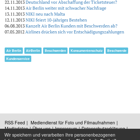
22.11.2013
Deutschland vor Abschaffung der Ticketsteuer?
14.11.2013
Air Berlin weiter mit schwacher Nachfrage
13.11.2013
NIKI neu nach Malta
12.11.2013
NIKI feiert 10-jähriges Bestehen
06.08.2013
Kanzelt Air Berlin Kunden mit Beschwerden ab?
07.05.2012
Airlines drücken sich vor Entschädigungszahlungen
Air Berlin
AirBerlin
Beschwerden
Konsumentenschutz
Beschwerde
Kundenservice
RSS Feed
Mediendienst für Foto und Filmaufnahmen
Mediadaten
Über uns
Impressum
Datenschutzerklärung
Kontakt
Wir speichern und verarbeiten Ihre personenbezogenen