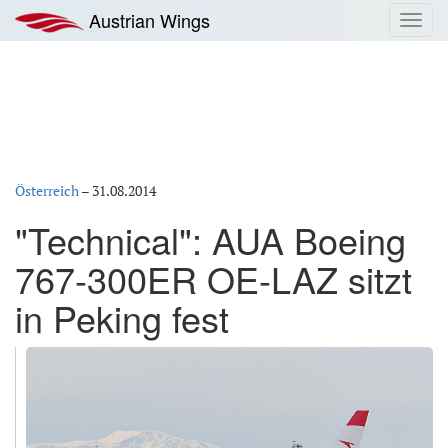
Zum
Austrian Wings
Toggl
Inhalt
navig
springen
Österreich
–
31.08.2014
"Technical": AUA Boeing
767-300ER OE-LAZ sitzt
in Peking fest