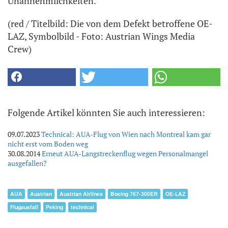
Unannehmlichkeiten."
(red / Titelbild: Die von dem Defekt betroffene OE-
LAZ, Symbolbild - Foto: Austrian Wings Media
Crew)
Folgende Artikel könnten Sie auch interessieren:
09.07.2023
Technical: AUA-Flug von Wien nach Montreal kam gar
nicht erst vom Boden weg
30.08.2014
Erneut AUA-Langstreckenflug wegen Personalmangel
ausgefallen?
AUA
Austrian
Austrian Airlines
Boeing 767-300ER
OE-LAZ
Flugausfall
Peking
technical