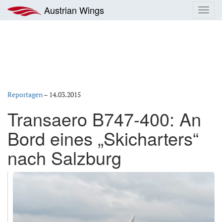
Zum
Austrian Wings
Toggl
Inhalt
navig
springen
Reportagen
–
14.03.2015
Transaero B747-400: An
Bord eines „Skicharters“
nach Salzburg