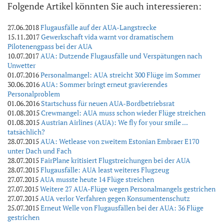
Folgende Artikel könnten Sie auch interessieren:
27.06.2018
Flugausfälle auf der AUA-Langstrecke
15.11.2017
Gewerkschaft vida warnt vor dramatischem
Pilotenengpass bei der AUA
10.07.2017
AUA: Dutzende Flugausfälle und Verspätungen nach
Unwetter
01.07.2016
Personalmangel: AUA streicht 300 Flüge im Sommer
30.06.2016
AUA: Sommer bringt erneut gravierendes
Personalproblem
01.06.2016
Startschuss für neuen AUA-Bordbetriebsrat
01.08.2015
Crewmangel: AUA muss schon wieder Flüge streichen
01.08.2015
Austrian Airlines (AUA): We fly for your smile ...
tatsächlich?
28.07.2015
AUA: Wetlease von zweitem Estonian Embraer E170
unter Dach und Fach
28.07.2015
FairPlane kritisiert Flugstreichungen bei der AUA
28.07.2015
Flugausfälle: AUA least weiteres Flugzeug
27.07.2015
AUA musste heute 14 Flüge streichen
27.07.2015
Weitere 27 AUA-Flüge wegen Personalmangels gestrichen
27.07.2015
AUA verlor Verfahren gegen Konsumentenschutz
25.07.2015
Erneut Welle von Flugausfällen bei der AUA: 36 Flüge
gestrichen