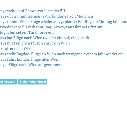
ways weiter auf Schwarzer Liste der EU
rways übernimmt Germania-Verbindung nach München
ways nimmt Wien-Flüge wieder auf, geplanter Erstflug am Montag fällt aus
tsbedenken: EU verbannt Iraqi Airways aus ihrem Luftraum
Flughäfen setzen Task Force ein
ways hat Flüge nach Wien (wieder einmal) eingestellt
ways mit täglichen Flügen zurück in Wien
der öfter nach Wien
ways stellt Bagdad-Flüge ab Wien nach weniger als einem Jahr wieder ein
ways führt London Flüge über Wien
rways: Flüge nach Wien aufgenommen
aqi Airways
Sicherheitsmängel