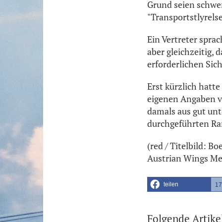
Grund seien schwer
"Transportstlyrels
Ein Vertreter sprac
aber gleichzeitig, 
erforderlichen Sich
Erst kürzlich hatte
eigenen Angaben vo
damals aus gut unt
durchgeführten Ra
(red / Titelbild: B
Austrian Wings Me
teilen
17
Folgende Artike