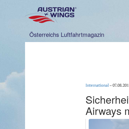
Zum
Inhalt
springen
Österreichs Luftfahrtmagazin
International
–
07.08.201
Sicherhe
Airways m