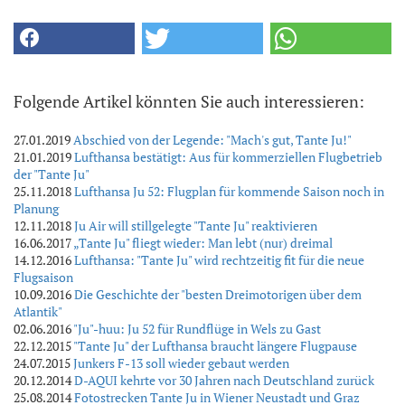
Folgende Artikel könnten Sie auch interessieren:
27.01.2019
Abschied von der Legende: "Mach's gut, Tante Ju!"
21.01.2019
Lufthansa bestätigt: Aus für kommerziellen Flugbetrieb
der "Tante Ju"
25.11.2018
Lufthansa Ju 52: Flugplan für kommende Saison noch in
Planung
12.11.2018
Ju Air will stillgelegte "Tante Ju" reaktivieren
16.06.2017
„Tante Ju" fliegt wieder: Man lebt (nur) dreimal
14.12.2016
Lufthansa: "Tante Ju" wird rechtzeitig fit für die neue
Flugsaison
10.09.2016
Die Geschichte der "besten Dreimotorigen über dem
Atlantik"
02.06.2016
"Ju"-huu: Ju 52 für Rundflüge in Wels zu Gast
22.12.2015
"Tante Ju" der Lufthansa braucht längere Flugpause
24.07.2015
Junkers F-13 soll wieder gebaut werden
20.12.2014
D-AQUI kehrte vor 30 Jahren nach Deutschland zurück
25.08.2014
Fotostrecken Tante Ju in Wiener Neustadt und Graz