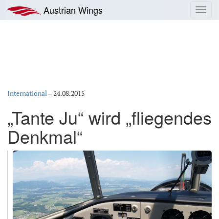
Zum
Austrian Wings
Toggl
Inhalt
navig
springen
International
–
24.08.2015
„Tante Ju“ wird „fliegendes
Denkmal“