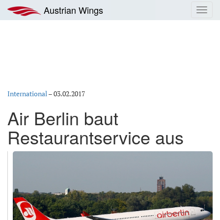
Zum
Austrian Wings
Toggl
Inhalt
navig
springen
International
–
03.02.2017
Air Berlin baut
Restaurantservice aus