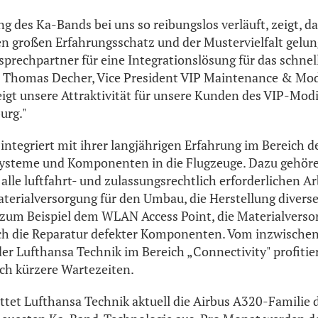
g des Ka-Bands bei uns so reibungslos verläuft, zeigt, da
 großen Erfahrungsschatz und der Mustervielfalt gelung
sprechpartner für eine Integrationslösung für das schnel
o Thomas Decher, Vice President VIP Maintenance & Modi
teigt unsere Attraktivität für unsere Kunden des VIP-Mod
urg."
integriert mit ihrer langjährigen Erfahrung im Bereich d
 Systeme und Komponenten in die Flugzeuge. Dazu gehö
alle luftfahrt- und zulassungsrechtlich erforderlichen Ar
terialversorgung für den Umbau, die Herstellung divers
um Beispiel dem WLAN Access Point, die Materialverso
uch die Reparatur defekter Komponenten. Vom inzwischen
er Lufthansa Technik im Bereich „Connectivity" profiti
ch kürzere Wartezeiten.
ttet Lufthansa Technik aktuell die Airbus A320-Familie 