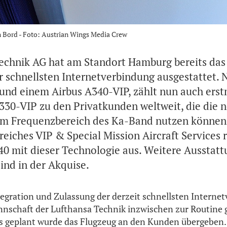
n Bord - Foto: Austrian Wings Media Crew
echnik AG hat am Standort Hamburg bereits das 
r schnellsten Internetverbindung ausgestattet. 
und einem Airbus A340-VIP, zählt nun auch erst
A330-VIP zu den Privatkunden weltweit, die die 
im Frequenzbereich des Ka-Band nutzen können
eiches VIP & Special Mission Aircraft Services 
40 mit dieser Technologie aus. Weitere Ausstatt
ind in der Akquise.
tegration und Zulassung der derzeit schnellsten Interne
annschaft der Lufthansa Technik inzwischen zur Routine
ls geplant wurde das Flugzeug an den Kunden übergeben.