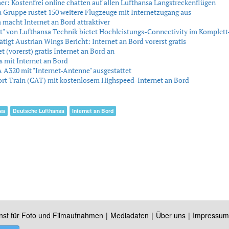
: Kostenfrei online chatten auf allen Lufthansa Langstreckenflügen
 Gruppe rüstet 150 weitere Flugzeuge mit Internetzugang aus
 macht Internet an Bord attraktiver
" von Lufthansa Technik bietet Hochleistungs-Connectivity im Komplett
tigt Austrian Wings Bericht: Internet an Bord vorerst gratis
t (vorerst) gratis Internet an Bord an
 mit Internet an Bord
 A320 mit "Internet-Antenne" ausgestattet
ort Train (CAT) mit kostenlosem Highspeed-Internet an Bord
sa
Deutsche Lufthansa
Internet an Bord
nst für Foto und Filmaufnahmen
Mediadaten
Über uns
Impressum