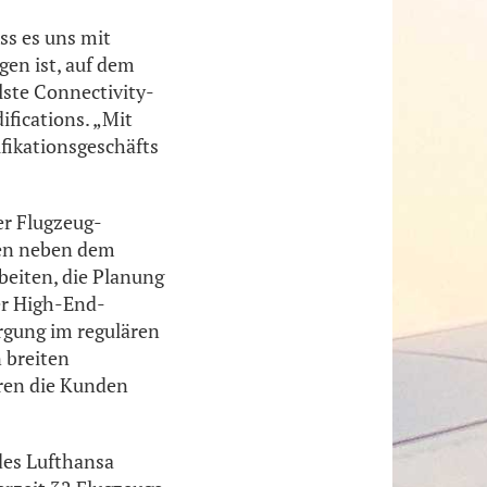
ss es uns mit
en ist, auf dem
lste Connectivity-
fications. „Mit
ifikationsgeschäfts
er Flugzeug-
ren neben dem
beiten, die Planung
er High-End-
rgung im regulären
 breiten
eren die Kunden
des Lufthansa