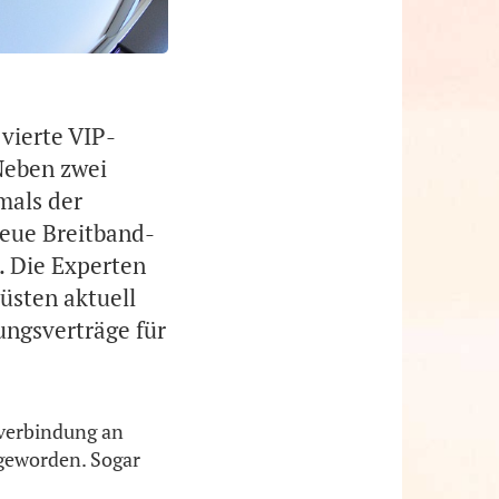
vierte VIP-
Neben zwei
mals der
neue Breitband-
. Die Experten
rüsten aktuell
ungsverträge für
tverbindung an
 geworden. Sogar