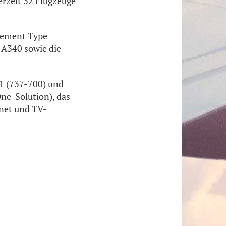
rzeit 32 Flugzeuge
lement Type
s A340 sowie die
J1 (737-700) und
ne-Solution), das
net und TV-