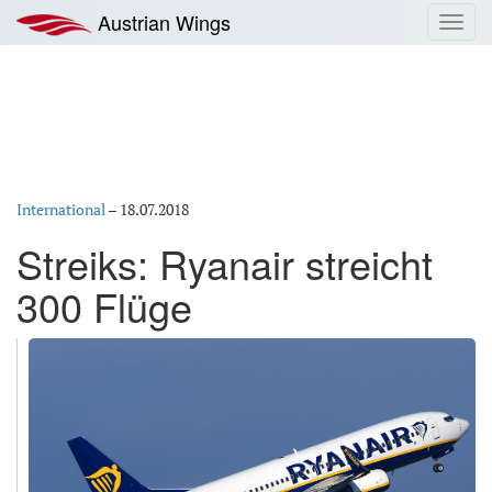
Zum
Austrian Wings
Toggl
Inhalt
navig
springen
International
–
18.07.2018
Streiks: Ryanair streicht
300 Flüge