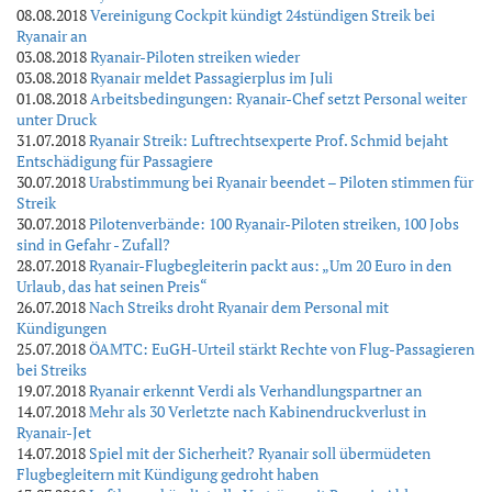
08.08.2018
Vereinigung Cockpit kündigt 24stündigen Streik bei
Ryanair an
03.08.2018
Ryanair-Piloten streiken wieder
03.08.2018
Ryanair meldet Passagierplus im Juli
01.08.2018
Arbeitsbedingungen: Ryanair-Chef setzt Personal weiter
unter Druck
31.07.2018
Ryanair Streik: Luftrechtsexperte Prof. Schmid bejaht
Entschädigung für Passagiere
30.07.2018
Urabstimmung bei Ryanair beendet – Piloten stimmen für
Streik
30.07.2018
Pilotenverbände: 100 Ryanair-Piloten streiken, 100 Jobs
sind in Gefahr - Zufall?
28.07.2018
Ryanair-Flugbegleiterin packt aus: „Um 20 Euro in den
Urlaub, das hat seinen Preis“
26.07.2018
Nach Streiks droht Ryanair dem Personal mit
Kündigungen
25.07.2018
ÖAMTC: EuGH-Urteil stärkt Rechte von Flug-Passagieren
bei Streiks
19.07.2018
Ryanair erkennt Verdi als Verhandlungspartner an
14.07.2018
Mehr als 30 Verletzte nach Kabinendruckverlust in
Ryanair-Jet
14.07.2018
Spiel mit der Sicherheit? Ryanair soll übermüdeten
Flugbegleitern mit Kündigung gedroht haben