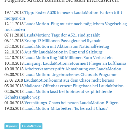
19.11.2018
Tipp: Erster A320 in neuen LaudaMotion-Farben trifft
morgen ein
12.11.2018
LaudaMotion-Flug musste nach möglichem Vogelschlag
rücklanden
07.11.2018
LaudaMotion: Tage der A321 sind gezählt
06.11.2018
Knapp 13 Millionen Passagiere bei Ryanair
25.10.2018
LaudaMotion mit Aktion zum Nationalfeiertag
22.10.2018
Aus für LaudaMotion in Graz und Salzburg
22.10.2018
LaudaMotion flog 150 Millionen Euro Verlust ein
10.10.2018
Einigung: LaudaMotion retourniert Flieger an Lufthansa
10.08.2018
Arbeiterkammer prüft Abmahnung von LaudaMotion
03.08.2018
LaudaMotion: Ungebrochenes Chaos als Programm
27.07.2018
LaudaMotion kommt aus dem Chaos nicht heraus
03.06.2018
Mallorca: Offenbar erneut Flugchaos bei LaudaMotion
02.06.2018
LaudaMotion lässt bei Jobinserat verpflichtende
Gehaltsangabe weg
01.06.2018
Verspätungs-Chaos bei neuen LaudaMotion-Flügen
19.03.2018
LaudaMotion-Mitarbeiter: "Es herrscht Chaos"
Ryanair
LaudaMotion