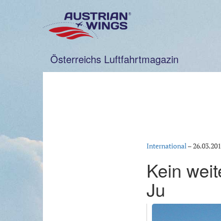
Zum
Inhalt
springen
Österreichs Luftfahrtmagazin
International
–
26.03.20
Kein weit
Ju