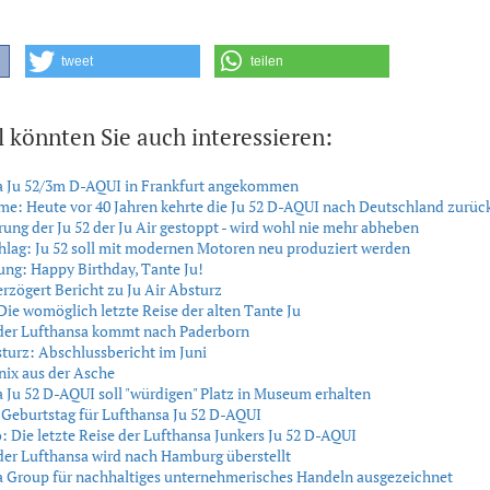
tweet
teilen
l könnten Sie auch interessieren:
a Ju 52/3m D-AQUI in Frankfurt angekommen
e: Heute vor 40 Jahren kehrte die Ju 52 D-AQUI nach Deutschland zurüc
rung der Ju 52 der Ju Air gestoppt - wird wohl nie mehr abheben
lag: Ju 52 soll mit modernen Motoren neu produziert werden
jung: Happy Birthday, Tante Ju!
rzögert Bericht zu Ju Air Absturz
ie womöglich letzte Reise der alten Tante Ju
 der Lufthansa kommt nach Paderborn
sturz: Abschlussbericht im Juni
ix aus der Asche
 Ju 52 D-AQUI soll "würdigen" Platz in Museum erhalten
 Geburtstag für Lufthansa Ju 52 D-AQUI
: Die letzte Reise der Lufthansa Junkers Ju 52 D-AQUI
der Lufthansa wird nach Hamburg überstellt
a Group für nachhaltiges unternehmerisches Handeln ausgezeichnet