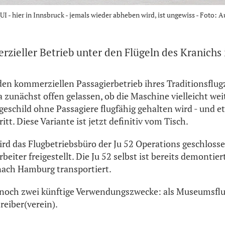
I - hier in Innsbruck - jemals wieder abheben wird, ist ungewiss - Foto: 
ieller Betrieb unter den Flügeln des Kranichs 
den kommerziellen Passagierbetrieb ihres Traditionsflu
 zunächst offen gelassen, ob die Maschine vielleicht wei
schild ohne Passagiere flugfähig gehalten wird - und e
itt. Diese Variante ist jetzt definitiv vom Tisch.
ird das Flugbetriebsbüro der Ju 52 Operations geschlossen
beiter freigestellt. Die Ju 52 selbst ist bereits demontie
ach Hamburg transportiert.
 noch zwei künftige Verwendungszwecke: als Museumsflu
reiber(verein).