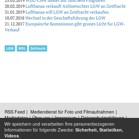
25.03.2019
WDL-Crew landet auf falschem Flughafen
20.02.2019
Lufthansa verkauft Airlinetochter LGW an Zeitfracht
31.01.2019
Lufthansa will LGW an Zeitfracht verkaufen
10.07.2018
Wechsel in der Geschäftsführung der LGW
21.12.2017
Europäische Kommission gibt grünes Licht für LGW-
Verkauf
LGW
WDL
Zeitfracht
RSS Feed
Mediendienst für Foto und Filmaufnahmen
Mediadaten
Über uns
Impressum
Datenschutzerklärung
Kontakt
Wir speichern und verarbeiten Ihre personenbezogenen
Informationen für folgende Zwecke:
Sicherheit, Statistiken,
Videos
.