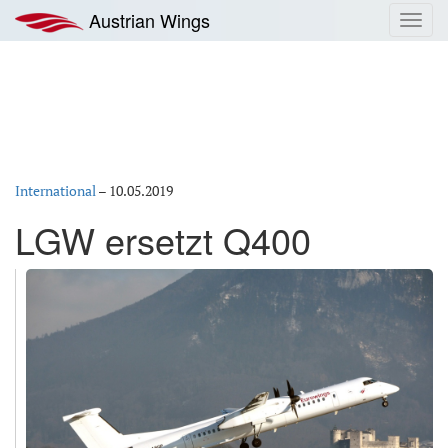
Zum
Austrian Wings
Toggl
Inhalt
navig
springen
International
–
10.05.2019
LGW ersetzt Q400