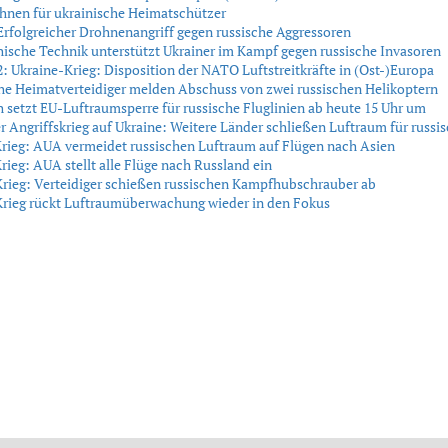
hnen für ukrainische Heimatschützer
Erfolgreicher Drohnenangriff gegen russische Aggressoren
hische Technik unterstützt Ukrainer im Kampf gegen russische Invasoren
 Ukraine-Krieg: Disposition der NATO Luftstreitkräfte in (Ost-)Europa
he Heimatverteidiger melden Abschuss von zwei russischen Helikoptern
h setzt EU-Luftraumsperre für russische Fluglinien ab heute 15 Uhr um
r Angriffskrieg auf Ukraine: Weitere Länder schließen Luftraum für russi
rieg: AUA vermeidet russischen Luftraum auf Flügen nach Asien
rieg: AUA stellt alle Flüge nach Russland ein
rieg: Verteidiger schießen russischen Kampfhubschrauber ab
Krieg rückt Luftraumüberwachung wieder in den Fokus