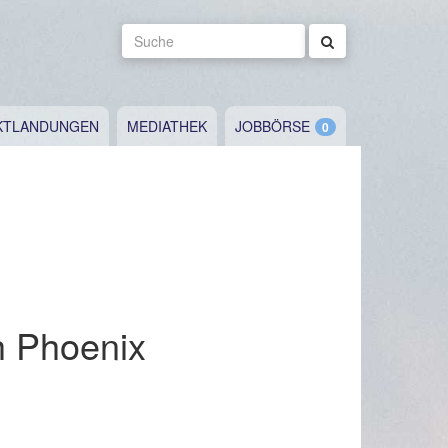
Suche
KTLANDUNGEN
MEDIATHEK
JOBBÖRSE
h Phoenix