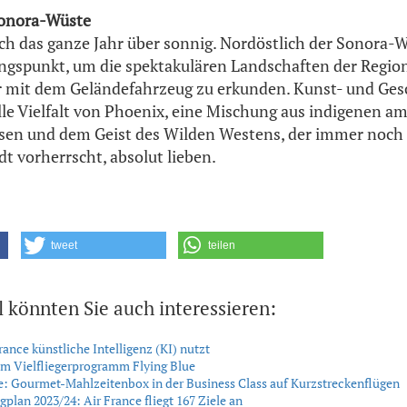
Sonora-Wüste
sch das ganze Jahr über sonnig. Nordöstlich der Sonora-Wü
ngspunkt, um die spektakulären Landschaften der Regio
mit dem Geländefahrzeug zu erkunden. Kunst- und Gesc
lle Vielfalt von Phoenix, eine Mischung aus indigenen a
ssen und dem Geist des Wilden Westens, der immer noch
t vorherrscht, absolut lieben.
tweet
teilen
l könnten Sie auch interessieren:
rance künstliche Intelligenz (KI) nutzt
m Vielfliegerprogramm Flying Blue
e: Gourmet-Mahlzeitenbox in der Business Class auf Kurzstreckenflügen
gplan 2023/24: Air France fliegt 167 Ziele an