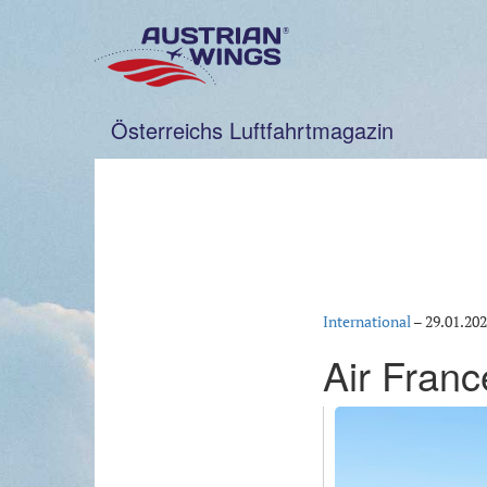
Zum
Inhalt
springen
Österreichs Luftfahrtmagazin
International
–
29.01.20
Air Fran