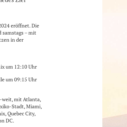
024 eröffnet. Die
d samstags – mit
tzen in der
nix um 12:10 Uhr
lle um 09:15 Uhr
weit, mit Atlanta,
exiko-Stadt, Miami,
ix, Quebec City,
on DC.