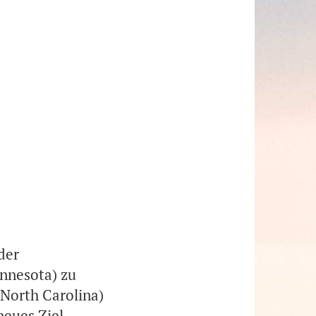
der
nnesota) zu
North Carolina)
neues Ziel