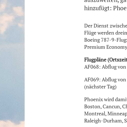
hinzufügt: Phoe
Der Dienst zwische
Flüge werden dreim
Boeing 787-9-Flugz
Premium Economy u
Flugpläne (Ortszei
AF068: Abflug von 
AF069: Abflug von 
(nächster Tag)
Phoenix wird damit
Boston, Cancun, Ch
Montreal, Minneapo
Raleigh-Durham, S