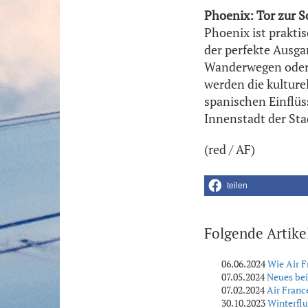
Phoenix: Tor zur 
Phoenix ist prakti
der perfekte Ausga
Wanderwegen oder 
werden die kulture
spanischen Einflü
Innenstadt der Stad
(red / AF)
teilen
Folgende Artike
06.06.2024
Wie Air F
07.05.2024
Neues bei
07.02.2024
Air Franc
30.10.2023
Winterflu